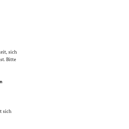
it, sich
t. Bitte
en
t sich