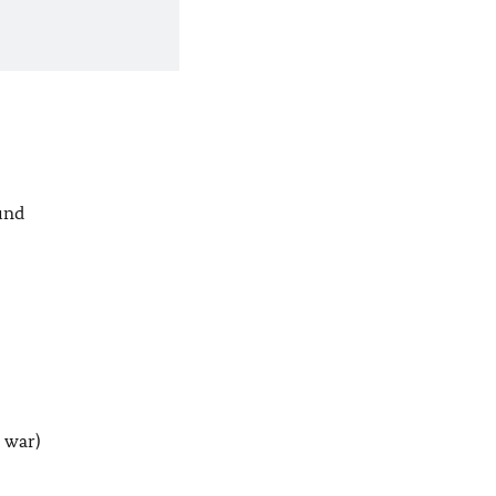
und
 war)